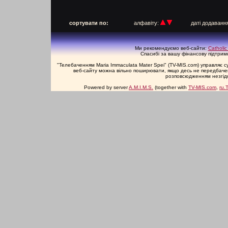
п
сортувати по:
алфавіту:
даті додаван
Ми рекомендуємо веб-сайти:
Catholic
Спасибі за вашу фінансову підтримку
"Телебаченням Maria Immaculata Mater Spei" (TV-MIS.com) управляє 
веб-сайту можна вільно поширювати, якщо десь не передбачене
розповсюдженням незгідн
Powered by server
A.M.I.M.S.
(together with
TV-MIS.com
,
ru.