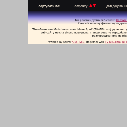
п
сортувати по:
алфавіту:
даті додаван
Ми рекомендуємо веб-сайти:
Catholic
Спасибі за вашу фінансову підтримку
"Телебаченням Maria Immaculata Mater Spei" (TV-MIS.com) управляє 
веб-сайту можна вільно поширювати, якщо десь не передбачене
розповсюдженням незгідн
Powered by server
A.M.I.M.S.
(together with
TV-MIS.com
,
ru.