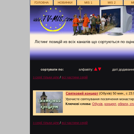
ГОЛОВНА
НОВИНКИ
MIS 1
MIS 2
M
Лістинг позицій из всіх каналів що сортуються по оці
п
сортувати по:
алфавіту:
даті додаван
з серії тільки ціле
/
всі частини серій
Святковий концерт
(Обухів) 50 мин., с 23.
Урочисте святкування посвячення монастиря
Ключові слова:
Обухів
,
концерт
,
облати, от
з серії тільки ціле
/
всі частини серій