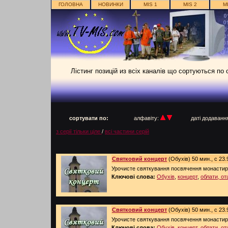
ГОЛОВНА
НОВИНКИ
MIS 1
MIS 2
M
Лістинг позицій из всіх каналів що сортуються по
п
сортувати по:
алфавіту:
даті додаван
з серії тільки ціле
/
всі частини серій
Святковий концерт
(Обухів) 50 мин., с 23.
Урочисте святкування посвячення монастиря
Ключові слова:
Обухів
,
концерт
,
облати, от
Святковий концерт
(Обухів) 50 мин., с 23.
Урочисте святкування посвячення монастиря
Ключові слова:
Обухів
,
концерт
,
облати, от