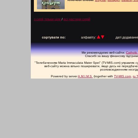
з серії тільки ціле
/
всі частини серій
п
сортувати по:
алфавіту:
даті додаван
Ми рекомендуємо веб-сайти:
Catholic
Спасибі за вашу фінансову підтримку
"Телебаченням Maria Immaculata Mater Spei" (TV-MIS.com) управляє 
веб-сайту можна вільно поширювати, якщо десь не передбачене
розповсюдженням незгідн
Powered by server
A.M.I.M.S.
(together with
TV-MIS.com
,
ru.